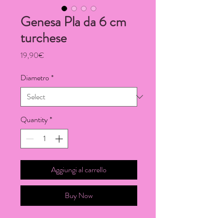
Genesa Pla da 6 cm
turchese
Price
19,90€
Diametro
*
Quantity
*
Aggiungi al carrello
Buy Now